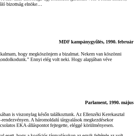
láló bizottság elnöke…
MDF kampánygyűlés, 1990. február
 alkalmam, hogy megköszönjem a bizalmat. Nekem van köszönni
n gondolkodunk.” Ennyi elég volt neki. Hogy alapjában véve
Parlament, 1990. május
ában is viszonylag későn találkoztunk. Az Ellenzéki Kerekasztal
ZMP-rendezvényen. A háromoldalú tárgyalások megkezdésekor
pcsolatos EKA-álláspontot fejtegette, eléggé körülményesen.
sett, hogy a koalíciós tárgyalásokon az egyik feltétele az volt,