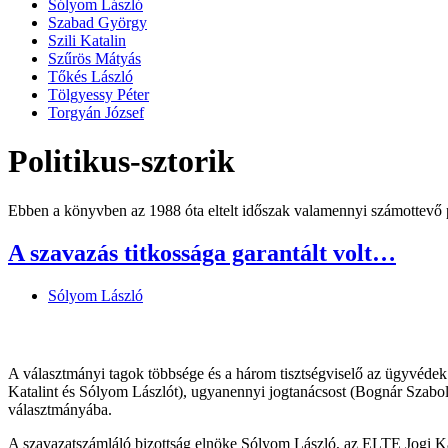
Sólyom László
Szabad György
Szili Katalin
Szűrös Mátyás
Tőkés László
Tölgyessy Péter
Torgyán József
Politikus-sztorik
Ebben a könyvben az 1988 óta eltelt időszak valamennyi számottevő po
A szavazás titkossága garantált volt…
Sólyom László
A választmányi tagok többsége és a három tisztségviselő az ügyvédek 
Katalint és Sólyom Lászlót), ugyanennyi jogtanácsost (Bognár Szabolc
választmányába.
A szavazatszámláló bizottság elnöke Sólyom László, az ELTE Jogi Kará