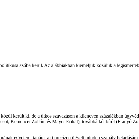
litikusa szóba kerül. Az alábbiakban kiemeljük közülük a legismertebb
közül került ki, de a titkos szavazáson a kilencven százalékban ügyvéd
sot, Kemencei Zoltánt és Mayer Erikát), továbbá két bírót (Franyó Zol
nak egyetemi tanára, aki precízen ügyelt minden szabály betartására. 