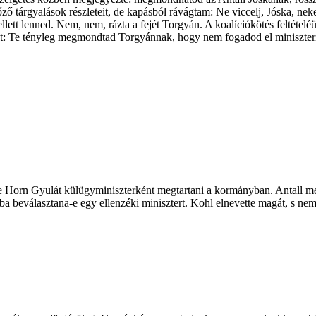
 tárgyalások részleteit, de kapásból rávágtam: Ne viccelj, Jóska, nekem
llett lenned. Nem, nem, rázta a fejét Torgyán. A koalíciókötés feltétel
 Te tényleg megmondtad Torgyánnak, hogy nem fogadod el miniszternek?
-e Horn Gyulát külügyminiszterként megtartani a kormányban. Antall m
választana-e egy ellenzéki minisztert. Kohl elnevette magát, s nem e