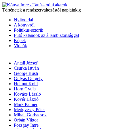
Történetek a rendszerváltozástól napjainkig
Nyitóoldal
A könyvről
Politikus-sztorik
Futó kalandok az állambiztonsággal
Képek
Videók
Antall József
Csurka István
George Bush
Gulyás Gergely
Helmut Kohl
Horn Gyula
Kovács László
Kövér László
Mark Palmer
Medgyessy Péter
Mihail Gorbacsov
Orbán Viktor
Pozsgay Imre