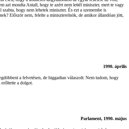
 azt mondta Antall, hogy te azért nem lettél miniszter, mert te vagy
éül szabta, hogy nem lehetek miniszter. És ezt a szemembe is
 Először nem, felelte a miniszterelnök, de amikor állandóan jött,
1990. április
egdöbbent a felvetésen, de higgadtan válaszolt: Nem tudom, hogy
rőltette a dolgot.
Parlament, 1990. május