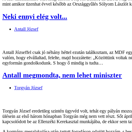
mint amikor tizenhat évvel később az Országgyűlés Sólyom Lászlót kö
Neki ennyi elég volt...
Antall József
Antall Józseffel csak jó néhány héttel ezután találkoztam, az MD
valóm, hogy elvállaltad, felelte, majd hozzátette: „Közöttünk voltak
egyformán gondolkodunk. S hogy ő mindig is tudta…
Antall megmondta, nem lehet miniszter
Torgyán József
Torgyán József eredetileg szintén ügyvéd volt, tehát egy pályán moz
ülésein az első három hónapban Torgyán még nem vett részt. Sőt ápr
kapcsolódott be az Ellenzéki Kerekasztal munkájába, de ekkor sem tal
A kormány megalakulása után tartott fogadáson odajött hozzám, s besz