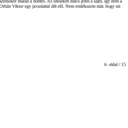
lnökre marad a döntés. Az üléseken nincs jelen a sajtó, így nem a
 Orbán Viktor egy javaslattal állt elő. Nem emlékszem már, hogy mi
6. oldal / 15