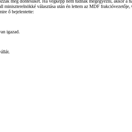
zzák meg döntésüket. Ha végképp nem tudnak megegyezni, akkor a háze
all miniszterelnökké választása után én lettem az MDF frakcióvezetője,
mire ő bejelentette:
van igazad.
állát.