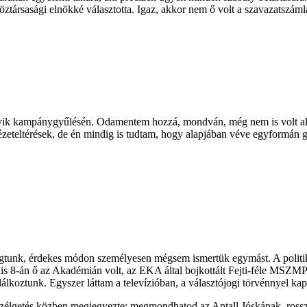
ztársasági elnökké választotta. Igaz, akkor nem ő volt a szavazatszám
F egyik kampánygyűlésén. Odamentem hozzá, mondván, még nem is volt
 nézeteltérések, de én mindig is tudtam, hogy alapjában véve egyformá
ogtunk, érdekes módon személyesen mégsem ismertük egymást. A politik
ilis 8-án ő az Akadémián volt, az EKA által bojkottált Fejti-féle MS
álkoztunk. Egyszer láttam a televízióban, a választójogi törvénnyel ka
élgetés közben megjegyezte: megmondhatod az Antall Jóskának, rosszul e