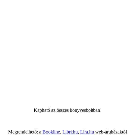
Kapható az összes könyvesboltban!
Megrendelhető: a
Bookline
,
Libri.hu
,
Líra.hu
web-áruházaktól