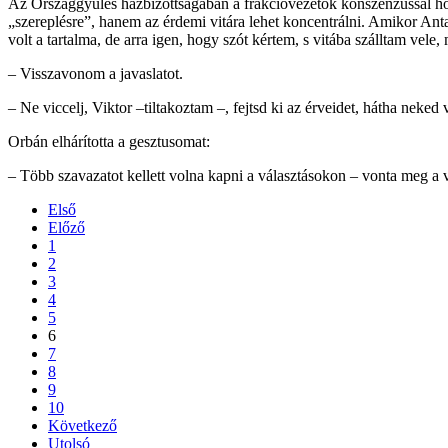
Az Országgyűlés házbizottságában a frakcióvezetők konszenzussal ho
„szereplésre”, hanem az érdemi vitára lehet koncentrálni. Amikor Ant
volt a tartalma, de arra igen, hogy szót kértem, s vitába szálltam vele, 
– Visszavonom a javaslatot.
– Ne viccelj, Viktor –tiltakoztam –, fejtsd ki az érveidet, hátha neked 
Orbán elhárította a gesztusomat:
– Több szavazatot kellett volna kapni a választásokon – vonta meg a v
Első
Előző
1
2
3
4
5
6
7
8
9
10
Következő
Utolsó