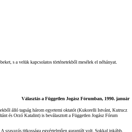
eket, s a velük kapcsolatos történetekből mesélek el néhányat.
Választás a Független Jogász Fórumban, 1990. január
ekből álló tagság három egyetemi oktatót (Kukorelli Istvánt, Kutrucz
tánt és Orzó Katalint) is beválasztott a Független Jogász Fórum
A szavazás titkossága egyértelműen garantált volt. Sokkal inkább,