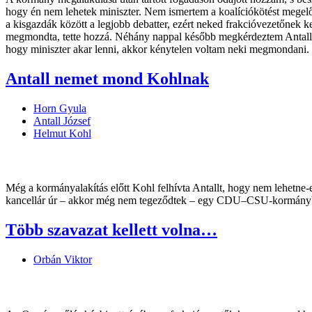
hogy én nem lehetek miniszter. Nem ismertem a koalíciókötést megelőző
a kisgazdák között a legjobb debatter, ezért neked frakcióvezetőnek ke
megmondta, tette hozzá. Néhány nappal később megkérdeztem Antallt:
hogy miniszter akar lenni, akkor kénytelen voltam neki megmondani.
Antall nemet mond Kohlnak
Horn Gyula
Antall József
Helmut Kohl
Még a kormányalakítás előtt Kohl felhívta Antallt, hogy nem lehetne
kancellár úr – akkor még nem tegeződtek – egy CDU–CSU-kormányba be
Több szavazat kellett volna…
Orbán Viktor