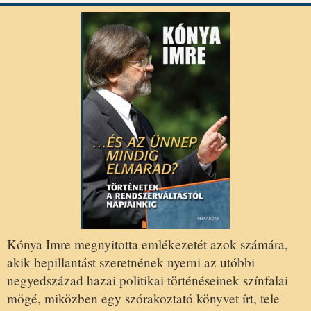
Kónya Imre megnyitotta emlékezetét azok számára,
akik bepillantást szeretnének nyerni az utóbbi
negyedszázad hazai politikai történéseinek színfalai
mögé, miközben egy szórakoztató könyvet írt, tele