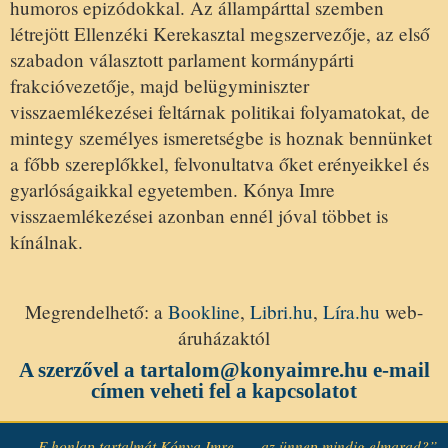
humoros epizódokkal. Az állampárttal szemben
létrejött Ellenzéki Kerekasztal megszervezője, az első
szabadon választott parlament kormánypárti
frakcióvezetője, majd belügyminiszter
visszaemlékezései feltárnak politikai folyamatokat, de
mintegy személyes ismeretségbe is hoznak bennünket
a főbb szereplőkkel, felvonultatva őket erényeikkel és
gyarlóságaikkal egyetemben. Kónya Imre
visszaemlékezései azonban ennél jóval többet is
kínálnak.
Megrendelhető: a
Bookline
,
Libri.hu
,
Líra.hu
web-
áruházaktól
A szerzővel a
tartalom@konyaimre.hu
e-mail
címen veheti fel a kapcsolatot
E honlap tartalmát Kónya Imre „…az ünnep mindig elmarad?”