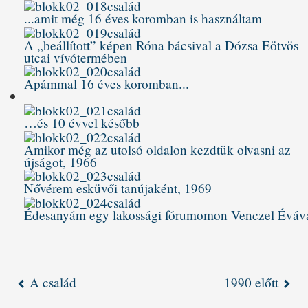
...amit még 16 éves koromban is használtam
A „beállított” képen Róna bácsival a Dózsa Eötvös
utcai vívótermében
Apámmal 16 éves koromban...
…és 10 évvel később
Amikor még az utolsó oldalon kezdtük olvasni az
újságot, 1966
Nővérem esküvői tanújaként, 1969
Édesanyám egy lakossági fórumomon Venczel Éváv
A család
1990 előtt