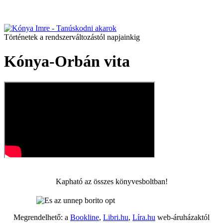
Történetek a rendszerváltozástól napjainkig
Kónya-Orbán vita
Kapható az összes könyvesboltban!
Megrendelhető: a
Bookline
,
Libri.hu
,
Líra.hu
web-áruházaktól