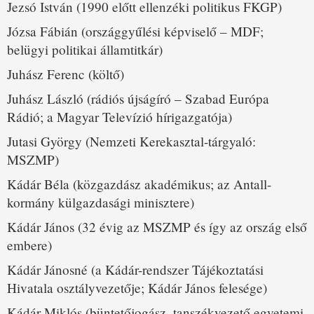
Jezsó István (1990 előtt ellenzéki politikus FKGP)
Józsa Fábián (országgyűlési képviselő – MDF;
belügyi politikai államtitkár)
Juhász Ferenc (költő)
Juhász László (rádiós újságíró – Szabad Európa
Rádió; a Magyar Televízió hírigazgatója)
Jutasi György (Nemzeti Kerekasztal-tárgyaló:
MSZMP)
Kádár Béla (közgazdász akadémikus; az Antall-
kormány külgazdasági minisztere)
Kádár János (32 évig az MSZMP és így az ország első
embere)
Kádár Jánosné (a Kádár-rendszer Tájékoztatási
Hivatala osztályvezetője; Kádár János felesége)
Kádár Miklós (büntetőjogász, tanszékvezető egyetemi