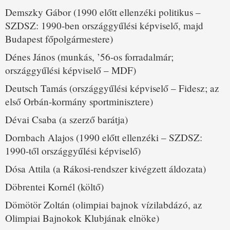
Demszky Gábor (1990 előtt ellenzéki politikus –
SZDSZ: 1990-ben országgyűlési képviselő, majd
Budapest főpolgármestere)
Dénes János (munkás, ’56-os forradalmár;
országgyűlési képviselő – MDF)
Deutsch Tamás (országgyűlési képviselő – Fidesz; az
első Orbán-kormány sportminisztere)
Dévai Csaba (a szerző barátja)
Dornbach Alajos (1990 előtt ellenzéki – SZDSZ:
1990-től országgyűlési képviselő)
Dósa Attila (a Rákosi-rendszer kivégzett áldozata)
Döbrentei Kornél (költő)
Dömötör Zoltán (olimpiai bajnok vízilabdázó, az
Olimpiai Bajnokok Klubjának elnöke)