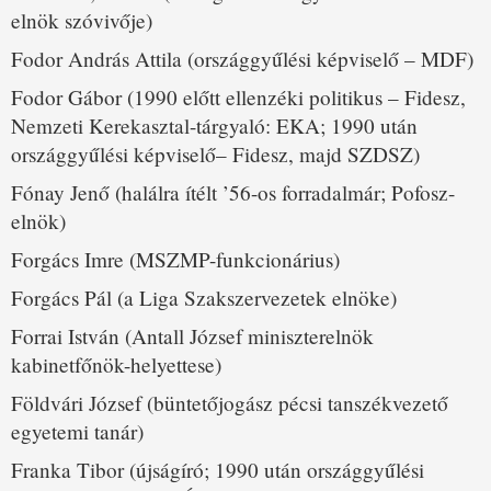
elnök szóvivője)
Fodor András Attila (országgyűlési képviselő – MDF)
Fodor Gábor (1990 előtt ellenzéki politikus – Fidesz,
Nemzeti Kerekasztal-tárgyaló: EKA; 1990 után
országgyűlési képviselő– Fidesz, majd SZDSZ)
Fónay Jenő (halálra ítélt ’56-os forradalmár; Pofosz-
elnök)
Forgács Imre (MSZMP-funkcionárius)
Forgács Pál (a Liga Szakszervezetek elnöke)
Forrai István (Antall József miniszterelnök
kabinetfőnök-helyettese)
Földvári József (büntetőjogász pécsi tanszékvezető
egyetemi tanár)
Franka Tibor (újságíró; 1990 után országgyűlési