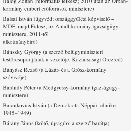
Balog Zoltán (református lelkész; 2010 után az Orbán-
kormány emberi erőforrások minisztere)
Balsai István (ügyvéd; országgyűlési képviselő –
MDF, majd Fidesz; az Antall-kormány igazságügy-
minisztere, 2011-től
alkotmánybíró)
Bánszky György (a szerző belügyminiszteri
testőrcsoportjának a vezetője, Köztársasági Őrezred)
Bányász Rezső (a Lázár- és a Grósz-kormány
szóvivője)
Bárándy Péter (a Medgyessy-kormány igazságügy-
minisztere)
Barankovics István (a Demokrata Néppárt elnöke
1945–1949)
Bárány János (költő, újságíró; a szerző barátja)