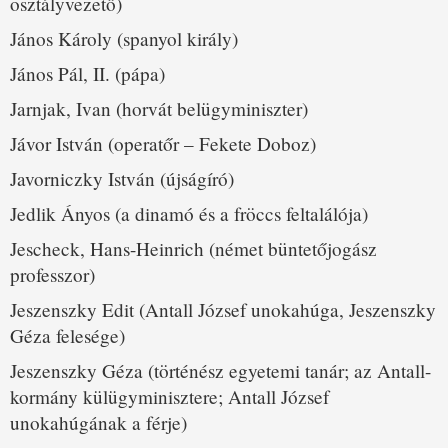
osztályvezető)
János Károly (spanyol király)
János Pál, II. (pápa)
Jarnjak, Ivan (horvát belügyminiszter)
Jávor István (operatőr – Fekete Doboz)
Javorniczky István (újságíró)
Jedlik Ányos (a dinamó és a fröccs feltalálója)
Jescheck, Hans-Heinrich (német büntetőjogász
professzor)
Jeszenszky Edit (Antall József unokahúga, Jeszenszky
Géza felesége)
Jeszenszky Géza (történész egyetemi tanár; az Antall-
kormány külügyminisztere; Antall József
unokahúgának a férje)