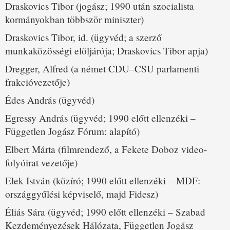
Draskovics Tibor (jogász; 1990 után szocialista
kormányokban többször miniszter)
Draskovics Tibor, id. (ügyvéd; a szerző
munkaközösségi elöljárója; Draskovics Tibor apja)
Dregger, Alfred (a német CDU–CSU parlamenti
frakcióvezetője)
Édes András (ügyvéd)
Egressy András (ügyvéd; 1990 előtt ellenzéki –
Független Jogász Fórum: alapító)
Elbert Márta (filmrendező, a Fekete Doboz video-
folyóirat vezetője)
Elek István (közíró; 1990 előtt ellenzéki – MDF:
országgyűlési képviselő, majd Fidesz)
Éliás Sára (ügyvéd; 1990 előtt ellenzéki – Szabad
Kezdeményezések Hálózata, Független Jogász