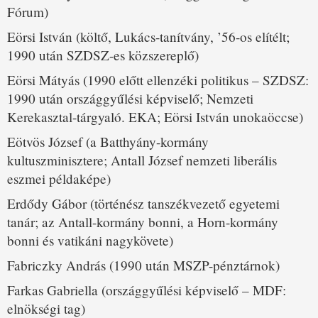
Fórum)
Eörsi István (költő, Lukács-tanítvány, ’56-os elítélt;
1990 után SZDSZ-es közszereplő)
Eörsi Mátyás (1990 előtt ellenzéki politikus – SZDSZ:
1990 után országgyűlési képviselő; Nemzeti
Kerekasztal-tárgyaló. EKA; Eörsi István unokaöccse)
Eötvös József (a Batthyány-kormány
kultuszminisztere; Antall József nemzeti liberális
eszmei példaképe)
Erdődy Gábor (történész tanszékvezető egyetemi
tanár; az Antall-kormány bonni, a Horn-kormány
bonni és vatikáni nagykövete)
Fabriczky András (1990 után MSZP-pénztárnok)
Farkas Gabriella (országgyűlési képviselő – MDF:
elnökségi tag)