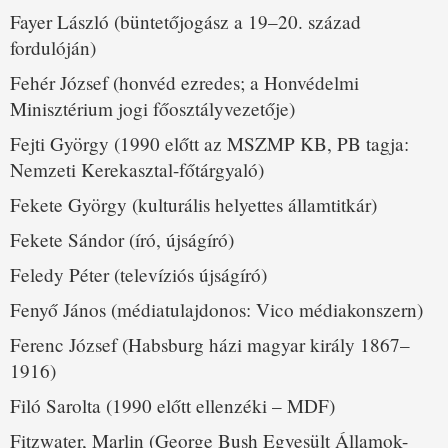
Fayer László (büntetőjogász a 19–20. század
fordulóján)
Fehér József (honvéd ezredes; a Honvédelmi
Minisztérium jogi főosztályvezetője)
Fejti György (1990 előtt az MSZMP KB, PB tagja:
Nemzeti Kerekasztal-főtárgyaló)
Fekete György (kulturális helyettes államtitkár)
Fekete Sándor (író, újságíró)
Feledy Péter (televíziós újságíró)
Fenyő János (médiatulajdonos: Vico médiakonszern)
Ferenc József (Habsburg házi magyar király 1867–
1916)
Filó Sarolta (1990 előtt ellenzéki – MDF)
Fitzwater, Marlin (George Bush Egyesült Államok-