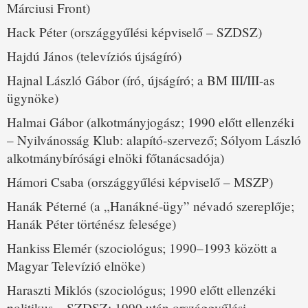
Márciusi Front)
Hack Péter (országgyűlési képviselő – SZDSZ)
Hajdú János (televíziós újságíró)
Hajnal László Gábor (író, újságíró; a BM III/III-as
ügynöke)
Halmai Gábor (alkotmányjogász; 1990 előtt ellenzéki
– Nyilvánosság Klub: alapító-szervező; Sólyom László
alkotmánybírósági elnöki főtanácsadója)
Hámori Csaba (országgyűlési képviselő – MSZP)
Hanák Péterné (a „Hanákné-ügy” névadó szereplője;
Hanák Péter történész felesége)
Hankiss Elemér (szociológus; 1990–1993 között a
Magyar Televízió elnöke)
Haraszti Miklós (szociológus; 1990 előtt ellenzéki
politikus – SZDSZ: 1990 után országgyűlési