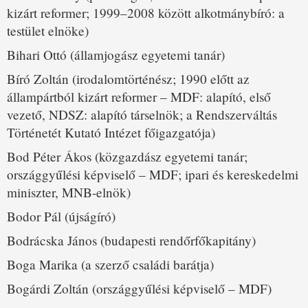
kizárt reformer; 1999–2008 között alkotmánybíró: a
testület elnöke)
Bihari Ottó (államjogász egyetemi tanár)
Bíró Zoltán (irodalomtörténész; 1990 előtt az
állampártból kizárt reformer – MDF: alapító, első
vezető, NDSZ: alapító társelnök; a Rendszerváltás
Történetét Kutató Intézet főigazgatója)
Bod Péter Ákos (közgazdász egyetemi tanár;
országgyűlési képviselő – MDF; ipari és kereskedelmi
miniszter, MNB-elnök)
Bodor Pál (újságíró)
Bodrácska János (budapesti rendőrfőkapitány)
Boga Marika (a szerző családi barátja)
Bogárdi Zoltán (országgyűlési képviselő – MDF)