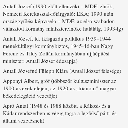
Antall József (1990 előtt ellenzéki – MDF: elnök,
Nemzeti Kerekasztal-főtárgyaló: EKA; 1990 után
országgyűlési képviselő – MDF; az első szabadon
választott kormány miniszterelnöke haláláig, 1993-ig)
Antall József, id. (kisgazda politikus 1939–1944
menekültügyi kormánybiztos, 1945-46-ban Nagy
Ferenc és Tildy Zoltán kormányában újjáépítési
miniszter; Antall József édesapja)
Antall Józsefné Fülepp Klára (Antall József felesége)
Apponyi Albert, gróf (többször kultuszminiszter az
1900-as évek elején, az 1920-as „trianoni” magyar
békedelegáció vezetője)
Apró Antal (1948 és 1988 között, a Rákosi- és a
Kádár-rendszerben is végig tagja a legfelső párt- és
állami vezetésnek)