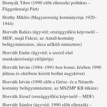
Hornyák Tibor (1990 előtt ellenzéki politikus –
Függetlenségi Párt)
Horthy Miklós (Magyarország kormányzója 1920–
1944)
Horváth Balázs (ügyvéd; országgyűlési képviselő –
MDF, majd Fidesz; az Antall-kormány
belügyminisztere, tárca nélküli minisztere)
Horváth Endre (ügyvéd; a szerző első
munkaközösségi elöljárója)
Horváth István (1984–1991-ben bonni, közben 1990
júliusa és októbere között berlini nagykövet)
Horváth István (1990 előtt a Grósz- és a Németh-
kormány belügyminisztere, az MSZMP KB titkára)
Horváth József (országgyűlési képviselő – MDF)
Horváth Sándor (ügyvéd; 1990 előtt ellenzéki –