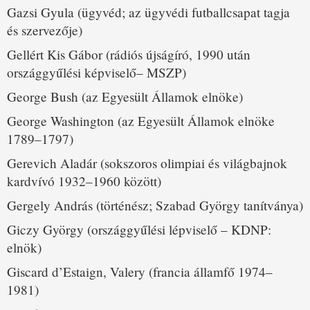
Gazsi Gyula (ügyvéd; az ügyvédi futballcsapat tagja
és szervezője)
Gellért Kis Gábor (rádiós újságíró, 1990 után
országgyűlési képviselő– MSZP)
George Bush (az Egyesült Államok elnöke)
George Washington (az Egyesült Államok elnöke
1789–1797)
Gerevich Aladár (sokszoros olimpiai és világbajnok
kardvívó 1932–1960 között)
Gergely András (történész; Szabad György tanítványa)
Giczy György (országgyűlési lépviselő – KDNP:
elnök)
Giscard d’Estaign, Valery (francia államfő 1974–
1981)