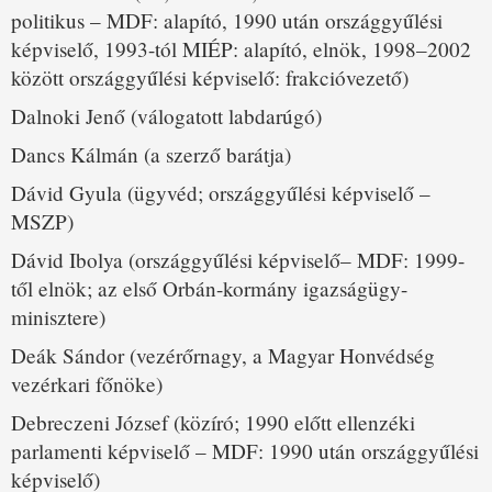
politikus – MDF: alapító, 1990 után országgyűlési
képviselő, 1993-tól MIÉP: alapító, elnök, 1998–2002
között országgyűlési képviselő: frakcióvezető)
Dalnoki Jenő (válogatott labdarúgó)
Dancs Kálmán (a szerző barátja)
Dávid Gyula (ügyvéd; országgyűlési képviselő –
MSZP)
Dávid Ibolya (országgyűlési képviselő– MDF: 1999-
től elnök; az első Orbán-kormány igazságügy-
minisztere)
Deák Sándor (vezérőrnagy, a Magyar Honvédség
vezérkari főnöke)
Debreczeni József (közíró; 1990 előtt ellenzéki
parlamenti képviselő – MDF: 1990 után országgyűlési
képviselő)