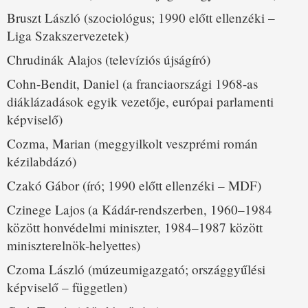
Bruszt László (szociológus; 1990 előtt ellenzéki –
Liga Szakszervezetek)
Chrudinák Alajos (televíziós újságíró)
Cohn-Bendit, Daniel (a franciaországi 1968-as
diáklázadások egyik vezetője, európai parlamenti
képviselő)
Cozma, Marian (meggyilkolt veszprémi román
kézilabdázó)
Czakó Gábor (író; 1990 előtt ellenzéki – MDF)
Czinege Lajos (a Kádár-rendszerben, 1960–1984
között honvédelmi miniszter, 1984–1987 között
miniszterelnök-helyettes)
Czoma László (múzeumigazgató; országgyűlési
képviselő – független)