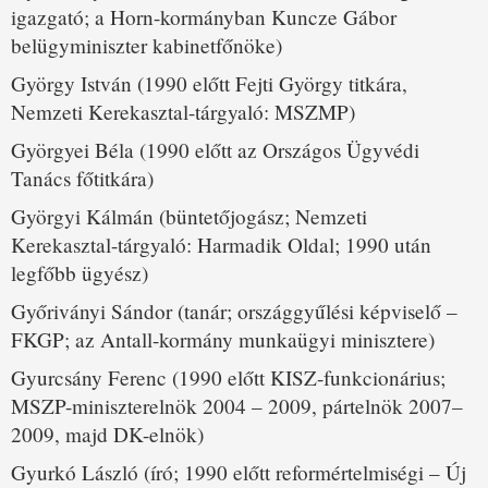
igazgató; a Horn-kormányban Kuncze Gábor
belügyminiszter kabinetfőnöke)
György István (1990 előtt Fejti György titkára,
Nemzeti Kerekasztal-tárgyaló: MSZMP)
Györgyei Béla (1990 előtt az Országos Ügyvédi
Tanács főtitkára)
Györgyi Kálmán (büntetőjogász; Nemzeti
Kerekasztal-tárgyaló: Harmadik Oldal; 1990 után
legfőbb ügyész)
Győriványi Sándor (tanár; országgyűlési képviselő –
FKGP; az Antall-kormány munkaügyi minisztere)
Gyurcsány Ferenc (1990 előtt KISZ-funkcionárius;
MSZP-miniszterelnök 2004 – 2009, pártelnök 2007–
2009, majd DK-elnök)
Gyurkó László (író; 1990 előtt reformértelmiségi – Új