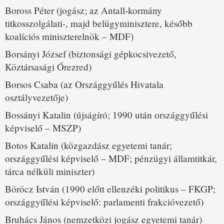
Boross Péter (jogász; az Antall-kormány
titkosszolgálati-, majd belügyminisztere, később
koalíciós miniszterelnök – MDF)
Borsányi József (biztonsági gépkocsivezető,
Köztársasági Őrezred)
Borsos Csaba (az Országgyűlés Hivatala
osztályvezetője)
Bossányi Katalin (újságíró; 1990 után országgyűlési
képviselő – MSZP)
Botos Katalin (közgazdász egyetemi tanár;
országgyűlési képviselő – MDF; pénzügyi államtitkár,
tárca nélküli miniszter)
Böröcz István (1990 előtt ellenzéki politikus – FKGP;
országgyűlési képviselő: parlamenti frakcióvezető)
Bruhács János (nemzetközi jogász egyetemi tanár)