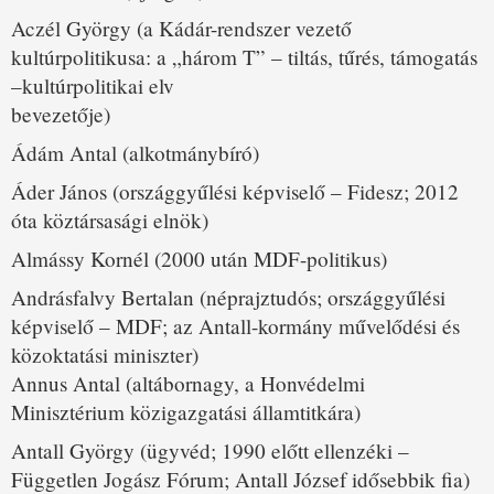
Aczél György (a Kádár-rendszer vezető
kultúrpolitikusa: a „három T” – tiltás, tűrés, támogatás
–kultúrpolitikai elv
bevezetője)
Ádám Antal (alkotmánybíró)
Áder János (országgyűlési képviselő – Fidesz; 2012
óta köztársasági elnök)
Almássy Kornél (2000 után MDF-politikus)
Andrásfalvy Bertalan (néprajztudós; országgyűlési
képviselő – MDF; az Antall-kormány művelődési és
közoktatási miniszter)
Annus Antal (altábornagy, a Honvédelmi
Minisztérium közigazgatási államtitkára)
Antall György (ügyvéd; 1990 előtt ellenzéki –
Független Jogász Fórum; Antall József idősebbik fia)