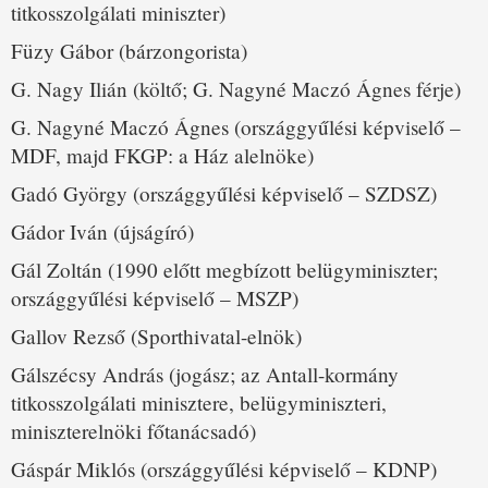
titkosszolgálati miniszter)
Füzy Gábor (bárzongorista)
G. Nagy Ilián (költő; G. Nagyné Maczó Ágnes férje)
G. Nagyné Maczó Ágnes (országgyűlési képviselő –
MDF, majd FKGP: a Ház alelnöke)
Gadó György (országgyűlési képviselő – SZDSZ)
Gádor Iván (újságíró)
Gál Zoltán (1990 előtt megbízott belügyminiszter;
országgyűlési képviselő – MSZP)
Gallov Rezső (Sporthivatal-elnök)
Gálszécsy András (jogász; az Antall-kormány
titkosszolgálati minisztere, belügyminiszteri,
miniszterelnöki főtanácsadó)
Gáspár Miklós (országgyűlési képviselő – KDNP)