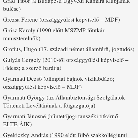
Grád Tibor (a Budapesti Ügyvédi Kamara klubjának
büfése)
Grezsa Ferenc (országgyűlési képviselő – MDF)
Grósz Károly (1990 előtt MSZMP-főtitkár,
miniszterelnök)
Grotius, Hugo (17. századi német államférfi, jogtudós)
Gulyás Gergely (2010-től országgyűlési képviselő –
Fidesz; a szerző barátja)
Gyarmati Dezső (olimpiai bajnok vízilabdázó;
országgyűlési képviselő – MDF)
Gyarmati György (az Állambiztonsági Szolgálatok
Történeti Levéltárának a főigazgatója)
Gyarmati Jánosné (büntetőjogi tanszéki titkárnő,
ELTE ÁJK)
Gyekiczky András (1990 előtt Bibó szakkollégiumi