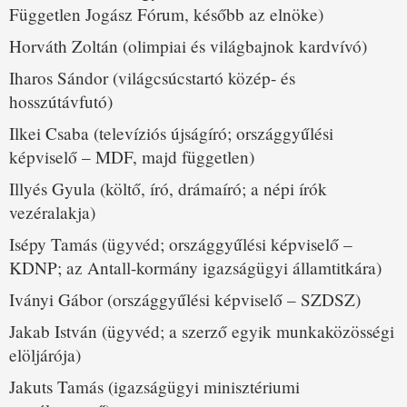
Független Jogász Fórum, később az elnöke)
Horváth Zoltán (olimpiai és világbajnok kardvívó)
Iharos Sándor (világcsúcstartó közép- és
hosszútávfutó)
Ilkei Csaba (televíziós újságíró; országgyűlési
képviselő – MDF, majd független)
Illyés Gyula (költő, író, drámaíró; a népi írók
vezéralakja)
Isépy Tamás (ügyvéd; országgyűlési képviselő –
KDNP; az Antall-kormány igazságügyi államtitkára)
Iványi Gábor (országgyűlési képviselő – SZDSZ)
Jakab István (ügyvéd; a szerző egyik munkaközösségi
elöljárója)
Jakuts Tamás (igazságügyi minisztériumi