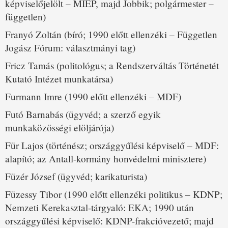
képviselőjelölt – MIÉP, majd Jobbik; polgármester –
független)
Franyó Zoltán (bíró; 1990 előtt ellenzéki – Független
Jogász Fórum: választmányi tag)
Fricz Tamás (politológus; a Rendszerváltás Történetét
Kutató Intézet munkatársa)
Furmann Imre (1990 előtt ellenzéki – MDF)
Futó Barnabás (ügyvéd; a szerző egyik
munkaközösségi elöljárója)
Für Lajos (történész; országgyűlési képviselő – MDF:
alapító; az Antall-kormány honvédelmi minisztere)
Füzér József (ügyvéd; karikaturista)
Füzessy Tibor (1990 előtt ellenzéki politikus – KDNP;
Nemzeti Kerekasztal-tárgyaló: EKA; 1990 után
országgyűlési képviselő: KDNP-frakcióvezető; majd