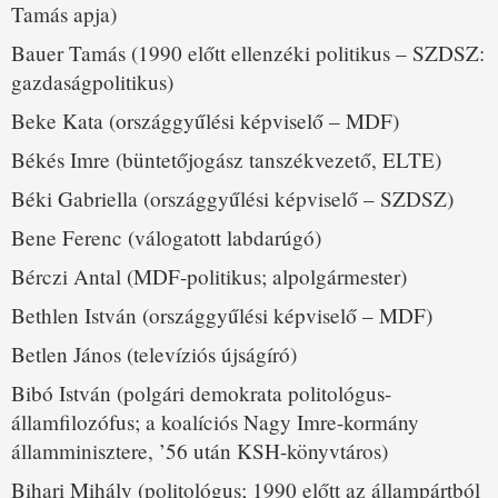
Tamás apja)
Bauer Tamás (1990 előtt ellenzéki politikus – SZDSZ:
gazdaságpolitikus)
Beke Kata (országgyűlési képviselő – MDF)
Békés Imre (büntetőjogász tanszékvezető, ELTE)
Béki Gabriella (országgyűlési képviselő – SZDSZ)
Bene Ferenc (válogatott labdarúgó)
Bérczi Antal (MDF-politikus; alpolgármester)
Bethlen István (országgyűlési képviselő – MDF)
Betlen János (televíziós újságíró)
Bibó István (polgári demokrata politológus-
államfilozófus; a koalíciós Nagy Imre-kormány
államminisztere, ’56 után KSH-könyvtáros)
Bihari Mihály (politológus; 1990 előtt az állampártból