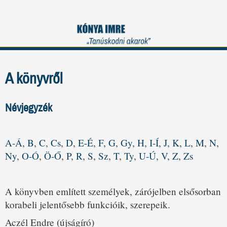
A könyvről
Névjegyzék
A-Á
,
B
,
C
,
Cs
,
D
,
E-É
,
F
,
G
,
Gy
,
H
,
I-Í
,
J
,
K
,
L
,
M
,
N
,
Ny
,
O-Ó
,
Ö-Ő
,
P
,
R
,
S
,
Sz
,
T
,
Ty
,
U-Ú
,
V
,
Z
,
Zs
A könyvben említett személyek, zárójelben elsősorban
korabeli jelentősebb funkcióik, szerepeik.
Aczél Endre (újságíró)