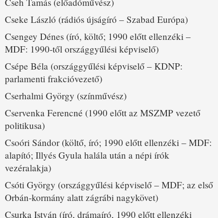
Cseh Tamás (előadóművész)
Cseke László (rádiós újságíró – Szabad Európa)
Csengey Dénes (író, költő; 1990 előtt ellenzéki –
MDF: 1990-től országgyűlési képviselő)
Csépe Béla (országgyűlési képviselő – KDNP:
parlamenti frakcióvezető)
Cserhalmi György (színművész)
Cservenka Ferencné (1990 előtt az MSZMP vezető
politikusa)
Csoóri Sándor (költő, író; 1990 előtt ellenzéki – MDF:
alapító; Illyés Gyula halála után a népi írók
vezéralakja)
Csóti György (országgyűlési képviselő – MDF; az első
Orbán-kormány alatt zágrábi nagykövet)
Csurka István (író, drámaíró, 1990 előtt ellenzéki