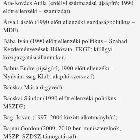
Ara-Kovács Attila (erdélyi származású újságíró; 1990
előtt ellenzéki – szamizdat)
Árva László (1990 előtt ellenzéki gazdaságpolitikus –
MDF)
Bába Iván (1990 előtt ellenzéki politikus – Szabad
Kezdeményezések Hálózata, FKGP; külügyi
közigazgatási államtitkár)
Babus Endre (újságíró; 1990 előtt ellenzéki –
Nyilvánosság Klub: alapító-szervező)
Bácskai Mária (ügyvéd)
Bácskai Sándor (1990 előtt ellenzéki politikus –
MSZDP)
Bagi István (1997–2006 között alkotmánybíró)
Bajnai Gordon (2009–2010-ben miniszterelnök,
MSZP–SZDSZ-támogatással)