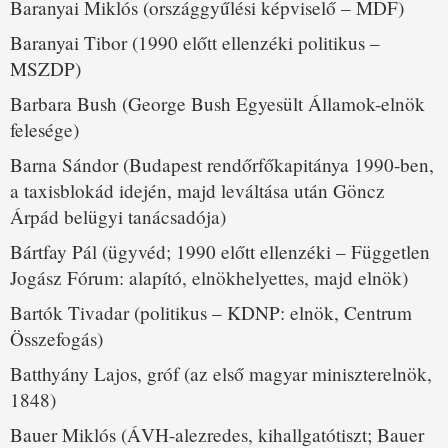
Baranyai Miklós (országgyűlési képviselő – MDF)
Baranyai Tibor (1990 előtt ellenzéki politikus –
MSZDP)
Barbara Bush (George Bush Egyesült Államok-elnök
felesége)
Barna Sándor (Budapest rendőrfőkapitánya 1990-ben,
a taxisblokád idején, majd leváltása után Göncz
Árpád belügyi tanácsadója)
Bártfay Pál (ügyvéd; 1990 előtt ellenzéki – Független
Jogász Fórum: alapító, elnökhelyettes, majd elnök)
Bartók Tivadar (politikus – KDNP: elnök, Centrum
Összefogás)
Batthyány Lajos, gróf (az első magyar miniszterelnök,
1848)
Bauer Miklós (ÁVH-alezredes, kihallgatótiszt; Bauer