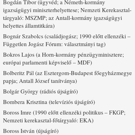
Bogdán Tibor (ügyvéd; a Németh-kormány
igazságügyi miniszterhelyettese; Nemzeti Kerekasztal-
tárgyaló: MSZMP; az Antall-kormány igazságügyi
helyettes államtitkára)
Bognár Szabolcs (családjogász; 1990 előtt ellenzéki –
Független Jogász Fórum: választmányi tag)
Bokros Lajos (a Horn-kormány pénzügyminisztere;
európai parlamenti képviselő – MDF)
Bolberitz Pál (az Esztergom-Budapest főegyházmegye
papja; Antall József tanítványa)
Bolgár György (rádiós újságíró)
Bombera Krisztina (televíziós újságíró)
Boross Imre (1990 előtt ellenzéki politikus – FKGP;
Nemzeti kerekasztal-főtárgyaló: EKA)
Boross István (újságíró)