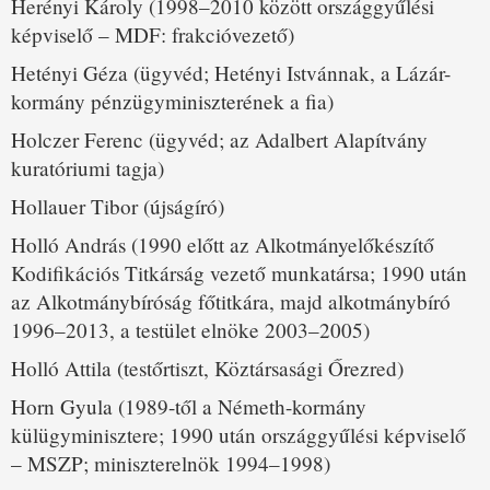
Herényi Károly (1998–2010 között országgyűlési
képviselő – MDF: frakcióvezető)
Hetényi Géza (ügyvéd; Hetényi Istvánnak, a Lázár-
kormány pénzügyminiszterének a fia)
Holczer Ferenc (ügyvéd; az Adalbert Alapítvány
kuratóriumi tagja)
Hollauer Tibor (újságíró)
Holló András (1990 előtt az Alkotmányelőkészítő
Kodifikációs Titkárság vezető munkatársa; 1990 után
az Alkotmánybíróság főtitkára, majd alkotmánybíró
1996–2013, a testület elnöke 2003–2005)
Holló Attila (testőrtiszt, Köztársasági Őrezred)
Horn Gyula (1989-től a Németh-kormány
külügyminisztere; 1990 után országgyűlési képviselő
– MSZP; miniszterelnök 1994–1998)