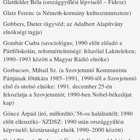
Glattfelder Béla (országgyűlési lépviselő – Fidesz)
Glatz Ferenc (a Németh-kormány kultuszminisztere)
Gobbers, Dieter (ügyvéd; az Adalbert Alapítvány
elnökségi tagja)
Gombár Csaba (szociológus; 1990 előtt előadó a
Pártfőiskolán, reformértelmiségi: felszólal Lakiteleken;
1990–1993 között a Magyar Rádió elnöke)
Gorbacsov, Mihail Sz. (a Szovjetunió Kommunista
Pártjának főtitkára 1985–1991, 1990-től a Szovjetunió
első és utolsó elnöke: 1991. december 25-én
feloszlatja a Szovjetuniót; 1990-ben Nobel-békedíjat
kap)
Göncz Árpád (író, műfordító;’56-os halálraítélt; 1990
előtt ellenzéki– SZDSZ: 1990 után országgyűlési
képviselő; köztársasági elnök 1990–2000 között)