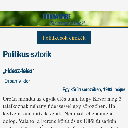
Politikusok címkék
Antall József
Csurka István
George Bush
Politikus-sztorik
Gulyás Gergely
Helmut Kohl
Horn Gyula
Kovács László
Kövér László
Mark Palmer
Medgyessy Péter
Mihail Gorbacsov
Orbán Viktor
„Fidesz-feles”
Pozsgay Imre
Sólyom László
Szabad György
Orbán Viktor
Szili Katalin
Szűrös Mátyás
Tőkés László
Egy kőrúti sörözőben, 1989. május
Tölgyessy Péter
Torgyán József
Orbán mondta az egyik ülés után, hogy Kövér meg ő
találkoznak néhány fideszessel egy sörözőben. Ha
kedvem van, tartsak velük. Nem volt ellenemre a
dolog. Valahol a Ferenc körút és az Üllői út sarkán