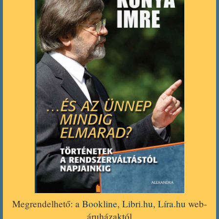
Megrendelhető: a
Bookline
,
Libri.hu
,
Líra.hu
web-
áruházaktól