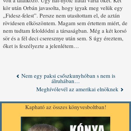
volt a találkozó. Úgy hat-nyolc fiatal várta őket. Két
kör után Orbán javasolta, hogy igyak meg velük egy
„Fidesz-felest”. Persze nem utasítottam el, de aztán
rövidesen elköszöntem. Magam sem értettem miért, de
nem tudtam feloldódni a társaságban. Még a két korsó
sör és a fél deci cseresznye után sem. S úgy éreztem,
őket is feszélyezte a jelenlétem…
Nem egy paksi csőszkunyhóban s nem is
álruhában…
Meghívólevél az amerikai elnöknek
Kapható az összes könyvesboltban!