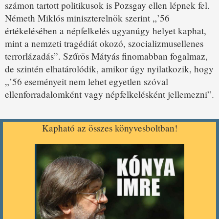
számon tartott politikusok is Pozsgay ellen lépnek fel.
Németh Miklós miniszterelnök szerint „’56
értékelésében a népfelkelés ugyanúgy helyet kaphat,
mint a nemzeti tragédiát okozó, szocializmusellenes
terrorlázadás”. Szűrös Mátyás finomabban fogalmaz,
de szintén elhatárolódik, amikor úgy nyilatkozik, hogy
„’56 eseményeit nem lehet egyetlen szóval
ellenforradalomként vagy népfelkelésként jellemezni”.
Kapható az összes könyvesboltban!