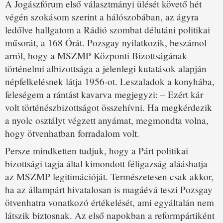
A Jogászfórum első választmányi ülését követő hét
végén szokásom szerint a hálószobában, az ágyra
ledőlve hallgatom a Rádió szombat délutáni politikai
műsorát, a 168 Órát. Pozsgay nyilatkozik, beszámol
arról, hogy a MSZMP Központi Bizottságának
történelmi albizottsága a jelenlegi kutatások alapján
népfelkelésnek látja 1956-ot. Leszaladok a konyhába,
feleségem a rántást kavarva megjegyzi: – Ezért kár
volt történészbizottságot összehívni. Ha megkérdezik
a nyolc osztályt végzett anyámat, megmondta volna,
hogy ötvenhatban forradalom volt.
Persze mindketten tudjuk, hogy a Párt politikai
bizottsági tagja által kimondott féligazság alááshatja
az MSZMP legitimációját. Természetesen csak akkor,
ha az állampárt hivatalosan is magáévá teszi Pozsgay
ötvenhatra vonatkozó értékelését, ami egyáltalán nem
látszik biztosnak. Az első napokban a reformpártiként