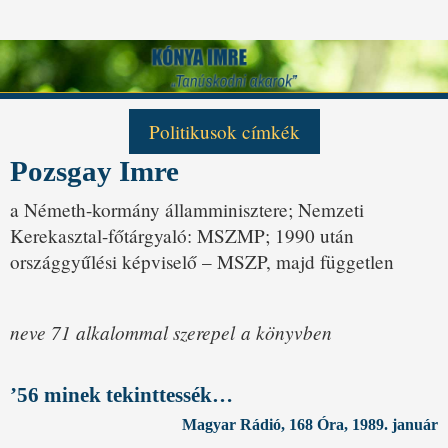
Politikusok címkék
Pozsgay Imre
Antall József
Csurka István
George Bush
Gulyás Gergely
Helmut Kohl
Horn Gyula
a Németh-kormány államminisztere; Nemzeti
Kovács László
Kövér László
Mark Palmer
Kerekasztal-főtárgyaló: MSZMP; 1990 után
Medgyessy Péter
Mihail Gorbacsov
Orbán Viktor
országgyűlési képviselő – MSZP, majd független
Pozsgay Imre
Sólyom László
Szabad György
Szili Katalin
Szűrös Mátyás
Tőkés László
Tölgyessy Péter
Torgyán József
neve 71 alkalommal szerepel
a könyvben
’56 minek tekinttessék…
Magyar Rádió, 168 Óra, 1989. január