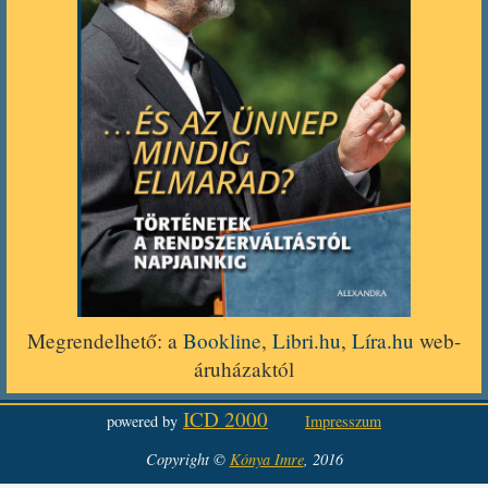
Megrendelhető: a
Bookline
,
Libri.hu
,
Líra.hu
web-
áruházaktól
ICD 2000
powered by
Impresszum
Copyright ©
Kónya Imre
, 2016